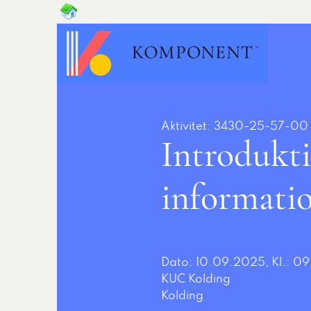
Aktivitet: 3430-25-57-00
Introdukti
informatio
Dato: 10.09.2025, Kl.: 09
KUC Kolding
Kolding